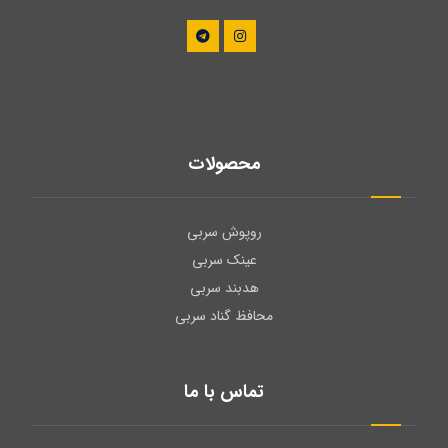
محصولات
روپوش سربی
عینک سربی
هدبند سربی
محافظ گناد سربی
تماس با ما