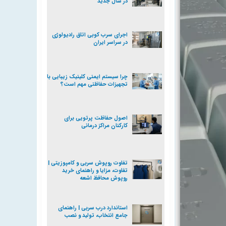
در سال جدید
اجرای سرب کوبی اتاق رادیولوژی
در سراسر ایران
چرا سیستم ایمنی کلینیک‌ زیبایی با
تجهیزات حفاظتی مهم است؟
اصول حفاظت پرتویی برای
کارکنان مراکز درمانی
تفاوت روپوش سربی و کامپوزیتی |
تفاوت، مزایا و راهنمای خرید
روپوش محافظ اشعه
استاندارد درب سربی | راهنمای
جامع انتخاب، تولید و نصب