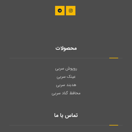
محصولات
روپوش سربی
عینک سربی
هدبند سربی
محافظ گناد سربی
تماس با ما