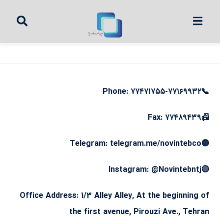
📞Phone: ۷۷۴۷۱۷۵۵-۷۷۱۶۹۹۳۲
📠Fax: ۷۷۴۸۹۴۳۹
🔵Telegram: telegram.me/novintebco
🔴Instagram: @Novintebntj
Office Address: 1/3 Alley Alley, At the beginning of
the first avenue, Pirouzi Ave., Tehran