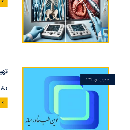
تهی
۸ فروردین ۱۳۹۹
ورق س