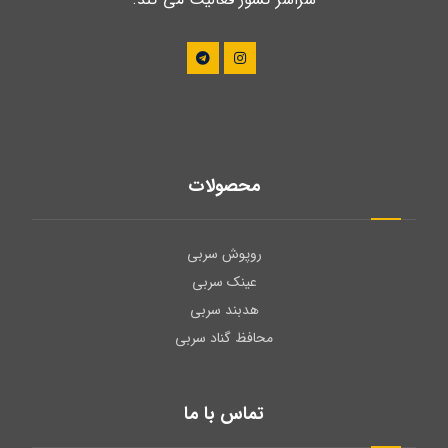
محصولات
روپوش سربی
عینک سربی
هدبند سربی
محافظ گناد سربی
تماس با ما