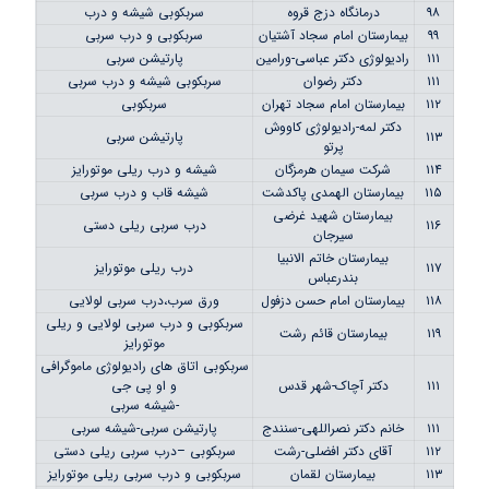
۹۸
درمانگاه دزج قروه
سربکوبی شیشه و درب
۹۹
بیمارستان امام سجاد آشتیان
سربکوبی و درب سربی
۱۱۱
رادیولوژی دکتر عباسی-ورامین
پارتیشن سربی
۱۱۱
دکتر رضوان
سربکوبی شیشه و درب سربی
۱۱۲
بیمارستان امام سجاد تهران
سربکوبی
دکتر لمه-رادیولوژی کاووش
۱۱۳
پارتیشن سربی
پرتو
۱۱۴
شرکت سیمان هرمزگان
شیشه و درب ریلی موتورایز
۱۱۵
بیمارستان الهمدی پاکدشت
شیشه قاب و درب سربی
بیمارستان شهید غرضی
۱۱۶
درب سربی ریلی دستی
سیرجان
بیمارستان خاتم الانبیا
۱۱۷
درب ریلی موتورایز
بندرعباس
۱۱۸
بیمارستان امام حسن دزفول
ورق سرب،درب سربی لولایی
سربکوبی و درب سربی لولایی و ریلی
۱۱۹
بیمارستان قائم رشت
موتورایز
سربکوبی اتاق های رادیولوژی ماموگرافی
۱۱۱
دکتر آچاک-شهر قدس
و او پی جی
-شیشه سربی
۱۱۱
خانم دکتر نصراللهی-سنندج
پارتیشن سربی-شیشه سربی
۱۱۲
آقای دکتر افضلی-رشت
سربکوبی –درب سربی ریلی دستی
۱۱۳
بیمارستان لقمان
سربکوبی و درب سربی ریلی موتورایز