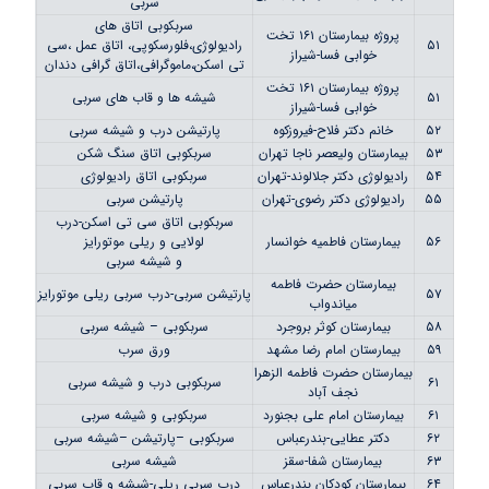
سربی
سربکوبی اتاق های
پروژه بیمارستان ۱۶۱ تخت
۵۱
رادیولوژی،فلورسکوپی، اتاق عمل ،سی
خوابی فسا-شیراز
تی اسکن،ماموگرافی،اتاق گرافی دندان
پروژه بیمارستان ۱۶۱ تخت
۵۱
شیشه ها و قاب های سربی
خوابی فسا-شیراز
۵۲
خانم دکتر فلاح-فیروزکوه
پارتیشن درب و شیشه سربی
۵۳
بیمارستان ولیعصر ناجا تهران
سربکوبی اتاق سنگ شکن
۵۴
رادیولوژی دکتر جلالوند-تهران
سربکوبی اتاق رادیولوژی
۵۵
رادیولوژی دکتر رضوی-تهران
پارتیشن سربی
سربکوبی اتاق سی تی اسکن-درب
۵۶
بیمارستان فاطمیه خوانسار
لولایی و ریلی موتورایز
و شیشه سربی
بیمارستان حضرت فاطمه
۵۷
پارتیشن سربی-درب سربی ریلی موتورایز
میاندواب
۵۸
بیمارستان کوثر بروجرد
سربکوبی – شیشه سربی
۵۹
بیمارستان امام رضا مشهد
ورق سرب
بیمارستان حضرت فاطمه الزهرا
۶۱
سربکوبی درب و شیشه سربی
نجف آباد
۶۱
بیمارستان امام علی بجنورد
سربکوبی و شیشه سربی
۶۲
دکتر عطایی-بندرعباس
سربکوبی –پارتیشن –شیشه سربی
۶۳
بیمارستان شفا-سقز
شیشه سربی
۶۴
بیمارستان کودکان بندرعباس
درب سربی ریلی-شیشه و قاب سربی