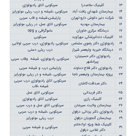
۱۳
کلینیک ملاصدرا
سربکوبی اتاق رادیولوژی
۱۴
بیمارستان شهدای یافت آباد
سربکوبی ،شیشه و درب ریلی موتورایز
۱۵
شرکت دنیز دانوش دارو-تهران
پارتیشن،شیشه و قاب سربی
۱۶
بیمارستان مهدیه
سربکوبی اتاق عمل، در ریلی موتورایز
۱۷
درمانگاه مرکزی خاوران
ماموگرافی و opg
۱۸
کلینیک دندانپزشکی مهرآوید
سربکوبی
۱۹
رادیولوژی دکتر رضوی سلماس
سربکوبی رادیولوژی، درب سربی لولایی
۲۱
درمانگاه خیریه ولیعصر شیراز
درب ریلی دستی
رادیولوژی دکتر حسینیان-
۲۱
سربکوبی رادیولوژی، شیشه وقاب سربی
پیرانشهر
۲۲
رادیولوژی دکتر فلاح-دماوند
پارتیشن درب و شیشه سربی
۲۳
پروژه بیمارستان ولیعصر ناجا
سربکوبی ،شیشه و در ریلی موتورایز
سربکوبی اتاق رادیولوژی درب سربی
۲۴
دکتر صداقت-کاشان
شیشه ،قاب
۲۵
دکتر فریدانی
سربکوبی اتاق عمل
۲۶
کلینیک رازی
سربکوبی اتاق رادیولوژی
۲۷
بیمارستان ولایت سیرجان
سربکوبی اتاق عمل و درب سربی
۲۸
رادیولوژی دکتر یزدانی دزفول
سربکوبی ،شیشه و درب سربی
۲۹
بیمارستان گنجویان دزفول
درب ریلی موتورایز
کلینیک شفا ویژه ۱و۲،خانم
۳۱
سربکوبی و شیشه سربی
دکتر غلامی دزفول