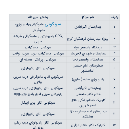
ردیف
نام مراکز
بخش مربوطه
سربکوبی
ماموگرافی-رادیولوژی-
۱
بیمارستان اکبرآبادی
ماموگرافی
,OPG رادیولوژی و ماموگرافی شیشه
۲
پروژه بیمارستان فرهنگیان کرج
سربی
۳
درمانگاه ولیعصر سپاه
سربکوبی ماموگرافی
۴
بیمارستان شهدای تجریش
سربکوبی ماموگرافی درب سربی لولایی
۵
بیمارستان ولیعصر ناجا
سربکوبی پزشکی هسته ای
بیمارستان امام حسین
۶
سربکوبی اتاق رادیولوژی
اسلامشهر
سربکوبی اتاق ماموگرافی درب سربی
۷
رادیولوژی سایه )ساری(
لولایی
۸
بیمارستان اکبرآبادی
سربکوبی اتاق رادیولوژی درب سربی
۹
خانم دکتر مشفقی
پارتیشن سربی اتاق رادیولوژی،opg
کلینیک دندانپزشکی هلال
۱۱
سربکوبی اتاق پری اپیکال
احمر شهرری
بیمارستان امام جعفر صادق
۱۱
سربکوبی اتاق رادیولوژی
هشتگرد
سربکوبی اتاق رادیولوژی درب ریلی
۱۲
کلینیک دکتر افشار دزفول
موتورایز