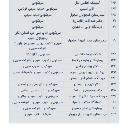
۱۲۶
کلینیک اطلس مال
سربکوبی
۱۲۷
اقای امینی
سربکوبی /درب سربی لولایی
۱۲۸
بیمارستان گنجویان دزفول
سربکوبی-درب سربی
۱۲۹
دکتر صداقت )کاشان(
سربکوبی
۱۳۱
درمانگاه ولی … تهران
سربکوبی
سربکوبی اتاق سی تی اسکن-اتاق
رادیولوژی-درب
۱۳۱
بیمارستان سید شهدا چابهار
سربی –درب ریلی سربی موترایز –
شیشه سربی
۱۳۲
شرکت ارسا خاک پی
سربکوبی اتاقopg
۱۳۳
بیمارستان ولیعصر فنوج
سربکوبی /درب سربی /شیشه سربی
۱۳۴
دکتر یوسفی امل
سربکوبی /درب سربی
۱۳۵
بهداری نیرو دریایی سپاه
سربکوبی /درب سربی //شیشه سربی
۱۳۶
درمانگاه هفتم آذر –نوشهر
۱۳۷
دکتر کریمی –بوکان
سربکوبی اتاق سی تی اسکن
۱۳۸
دکتر معصومی –رشت
سربکوبی –درب سربی لولایی –
۱۳۹
درمانگاه سید الشهدا –میناب
سربکوبی –درب سربی لولایی
۱۴۱
درمانگاه مکتب الزهرا
سربکوبی –درب سربی –شیشه سربی
۱۴۱
بیمارستان امام حسین
سربکوبی –شیشه سربی –
۱۴۲
بیمارستان شهید زارع بهبهان
شیشه –قاب سربی