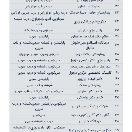
۳۱
بیمارستان بازرکانان
درب ریلی موتورایز
۳۲
بیمارستان لقمان
درب ریلی موتورایز
۳۳
بیمارستان خاتم الانبیا جاسک
درب ریلی موتورایز و درب سربی لولایی
سربکوبی اتاق رادیولوژی،درب شیشه
۳۴
مرکز چشم پزشکی رازی
قاب
۳۵
رادیولوژی نیاوران
سربکوبی،درب،شیشه
۳۶
خانم دکتر نیک بین-دامغان
پارتیشن سربی
درمانگاه امیرالمومنین-شوش
پارتیشن و شیشه سربی،شیشه و قاب
۳۷
دانیال
سربی
۳۸
بیمارستان بعثت نهاجا
سربکوبی،درب سربی موتورایز
۳۹
رادیولوژی دکتر رئیسی دزفول
سربکوبی ،شیشه و درب سربی
۴۱
بیمارستان شریعتی بندرعباس
سربکوبی ،شیشه و درب سربی
۴۱
کلینیک تخصصی مرکزی دزفول
سربکوبی، شیشه و درب سربی
۴۲
دکتر فرهاد ایازپور
پارتیشن سربی
۴۲
بیمارستان محک
شیشه و قاب سربی
۴۴
خانم دکتر استوان
سربکوبی درب شیشه و قاب سربی
۴۵
خانم دکتر لواسانی
پارتیشن سربی
سربکوبی،پارتیشن سربی،شیشه و درب
۴۶
شرکت پرتونگار سرو-تهران
سربی
۴۷
آقای دکتر آذری-کلینیک درد
سربکوبی
۴۸
درمانگاه خاوران
درب و شیشه سربی
سربکوبی اتاق رادیولوژی،OPG،شیشه
۴۹
مرکز جراحی محدود پارس-کرج