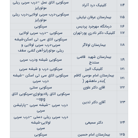
سربکوبی اتاق عمل –درب سربی ریلی
۱۱۴
کلینیک درد آتراد
موتورایز
سربکوبی-درب سربی لولایی-درب ریلی
۱۱۵
بیمارستان عرفان نیایش
موتورایز
۱۱۶
درمانگاه مهرجرد پردیس
سربکوبی
۱۱۷
کلینیک دکتر نادری پور-تهران
سربکوبی –درب سربی لولایی
سربکوبی اتاق سی تی اسکن-شیشه
۱۱۸
بیمارستان لولاگر
سربی-درب سربی لولایی و
ریلی موتورایز-آهن کشی سقف
بیمارستان شهید قاضی
۱۱۹
سربکوبی شیشه ودرب سربی
سنندج
۱۲۱
کلینیک البرز
سربکوبی درب و شیشه سربی
بیمارستان امام موسی کاظم
سربکوبی اتاق سی تی اسکن –شیشه
۱۲۱
)بندر ماهشهر (
درب سربی
۱۲۲
اقای دکتر علوی
سربکوبی سنتی
سربکوبی اتاق رلادیولوژی-سربکوبی اتاق
opg—
۱۲۳
آقای دکتر تدین
درب سربی –شیشه سربی –پارتیشن
سربی
درب سربی ریلی دستی –درب سربی
۱۲۴
دکتر سمیعی
لولایی-شیشه
سربی
۱۲۵
بیمارستان امام حسین
سربکوبی