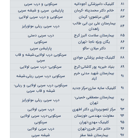
۸۱
کلینیک دامپزشکی آجودانیه
سربکوبی و درب سربی
۸۲
خانم دکتر محمدپناه -کرمان
پارتیشن سربی و شیشه سربی
۸۳
آقای مرتضوی- کرمان
سربکوبی و درب سربی لولایی
بیمارستان علی بن ابی طالب
۸۴
درب سربی ریلی موتورایز
زاهدان
۸۵
بیمارستان سلامت البرز کرج
درب سربی دستی
۸۶
یگان ویژه ناجا -تهران
سربکوبی
۸۷
دکتر میلان -ماکو
پارتیشن سربی
سربکوبی درب لولایی،شیشه و قاب
۸۸
کلینیک چشم پزشکی جوادی
سربی
۸۹
بنیاد خیریه پور کاشانی-کرج
سربکوبی- درب سربی لولایی
بیمارستان شهید مدنی خرم
۹۱
سربکوبی درب سربی ریلی،شیشه
آباد
سربکوبی درب سربی لولایی و ریلی-
۹۱
کلینیک سایه ساری-مرکز جدید
شیشه و قاب سربی
بیمارستان مصطفی خمینی-
۹۲
درب سربی ریلی موتورایز
تهران
۹۳
مرکز تصویربرداری دکتر اطهری
درب سربی لولایی
۹۴
معاونت مهندسی خوزستان
سربکوبی-درب سربی لولایی
۹۵
کلینیک مهدی-تهران
سربکوبی
۹۶
خانم دکتر طبری-تهران
درب سربی لولایی
۹۷
بیمارستان شفا سقز
شیشه سربی