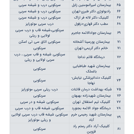
۶۵
بیمارستان امیرالمومنین زابل
سربکوبی درب و شیشه سربی
۶۶
رادیولوژی دکتر طبری-تهران
سربکوبی درب و شیشه سربی
۶۷
کلینیک دکتر لاله فر اراک
سربکوبی درب و شیشه سربی
۶۸
مطب دکتر قهاری-دزفول
درب سربی موتورایز
سربکوبی،شیشه قاب و درب سربی
۶۹
بیمارستان جوادالائمه جاجرم
لولایی و ریلی
۷۱
بیمارستان پورسینا آشخانه
سربکوبی اتاق سی تی اسکن
۷۱
خانم دکتر کریمی-تهران
سربکوبی
سربکوبی شیشه و قاب سربی ، درب
۷۲
درمانگاه قائم نداجا
سربی لولایی و ریلی
بیمارستان شهید طباطبایی
۷۳
سربکوبی
باغملک
کلینیک دندانپزشکی نیایش-
۷۴
سربکوبی
نهاجا
۷۵
شبکه بهداشت درمان قائنات
درب ریلی سربی موتورایز
۷۶
بیمارستان شهیدزاده بهبهان
سربکوبی
۷۷
کلینیک تیم استقلال تهران
سربکوبی شیشه و در سربی
۷۸
درمانگاه جواد الائمه بجنورد
سربکوبی شیشه قاب و درب سربی
بیمارستان شهید رحیمی خرم
سربکوبی شیشه قاب درب سربی لولایی
۷۹
آباد
و ریلی موتورایز
کلینیک آراد دکتر رستم راد
۸۱
سربکوبی
قزوین